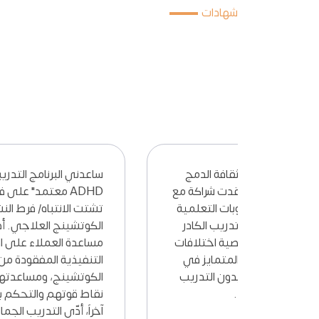
شهادات
بصفتي مديرة مدرسة ولتعزيز ثقافة الدمج
ساعدني
في مدرسة المنار النموذجية عقدت شراكة مع
الجمعية المتخصصة في الصعوبات التعلمية
تشتت ا
لتطوير قسم صعوبات التّعلّم وتدريب الكادر
الكوتش
الإداري والتعليمي لفهم خصوصية اختلافات
مساعدة
التعلم والبدء بتطبيق التعليم المتمايز في
التنفي
الصفوف. وهذا لم يكن ممكناً بدون التدريب
الكوتش
الفعّال الذي قدّمه فريق LDPA.
نقاط ق
آخراً، 