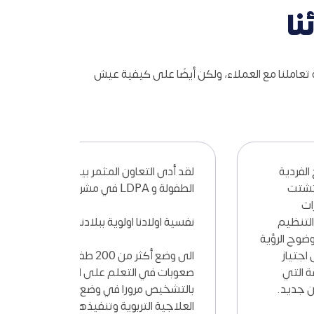
ا
تعاملنا مع العملاء، ولكن أيضًا على كيفية عيش
ات الكوتشينج الفردية
لقد أدى التعاون المثمر ب
 سمات اضطراب تشتت
الطفولة و LDPA في مشروع
شاط وتعلم المهارات
لضرورية لتحقيق التنظيم
نفسية اولادنا اولوية ببلادنا
الى الاستقرار ووضوح الرؤية
لب جامعي على اجتياز
الى وضع أك
والحصول على الثقة التي
صعوبات في التعلم على المس
الأيمان بنفسي من جديد.
بالتشخيص مرورا في وضع 
العلاجية التربوية وتنفيذها