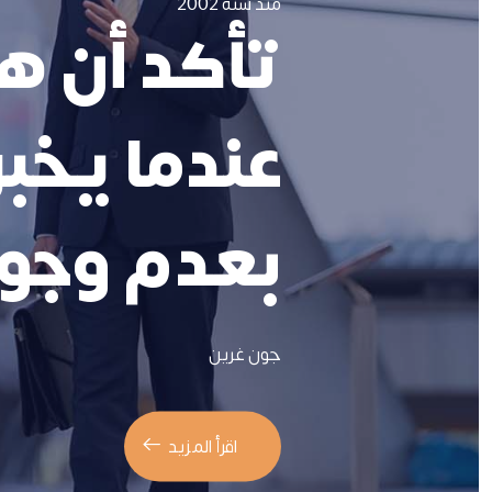
منذ سنة 2002
تأكد أن ه
عندما يخب
بعدم وجو
جون غرين
اقرأ المزيد