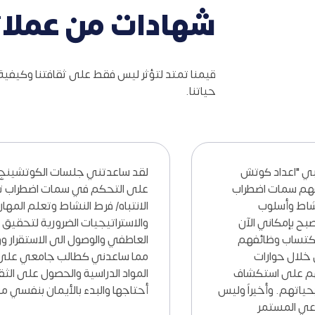
شهادات من عملائن
قيمنا تمتد لتؤثر ليس فقط على ثقافتنا وكيفية 
حياتنا.
 البرنامج التدريبي "اعداد كوتش
لقد ساعدتني جلس
ADHD معتمد" على فهم سمات اضطراب
على التحكم في
لانتباه/ فرط النشاط وأسلوب
الانتباه/ فرط الن
ينج العلاجي. أصبح بإمكاني الآن
والاستراتيجيات ا
 العملاء على اكتساب وظائفهم
العاطفي والوصول 
ذية المفقودة من خلال حوارات
مما ساعدني كطا
ينج، ومساعدتهم على استكشاف
المواد الدراسية 
وتهم والتحكم بحياتهم. وأخيراً وليس
أحتاجها والبدء ب
أدّى التدريب الجماعي المستمر