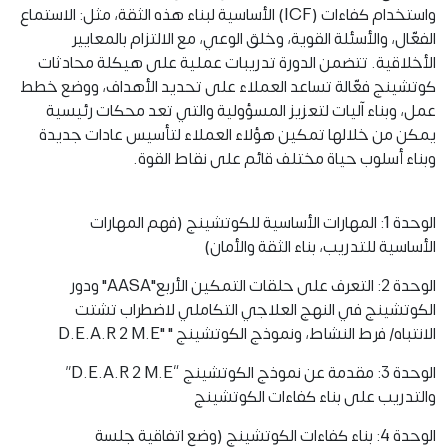
واستخدام كفاءات (ICF) الأساسية لبناء هذه الثقة، مثل: الاستماع
الفعّال، والأسئلة القوية، وخلق الوعي، مع الالتزام بالمعايير
الأخلاقية. تتضمن الدورة تدريبات عملية على هيكلة محادثات
كوتشينج فعّالة تساعد العملاء على تحديد الأهداف، ووضع خطط
عمل، وبناء آليات لتعزيز المسؤولية والتي تعد محكات رئيسية
يمكن من خلالها تمكين هؤلاء العملاء لتأسيس عادات جديدة
وبناء أسلوب حياة مختلف قائم على نقاط القوة.
الوحدة 1: المهارات الأساسية للكوتشينج (فهم المهارات
الأساسية للتدريب، بناء الثقة والأمان)
الوحدة 2: التعرف على حلقات التمكين الأربع"AASA" ودور
الكوتشينج في النهج العلاجي التكاملي لاضطراب تشتت
الانتباه/ فرط النشاط، ونموذج الكوتشينج " "D.E.A.R 2 M.E
الوحدة 3: مقدمة عن نموذج الكوتشينج “D.E.A.R 2 M.E”
والتدريب على بناء كفاءات الكوتشينج
الوحدة 4: بناء كفاءات الكوتشينج (وضع اتفاقية جلسة