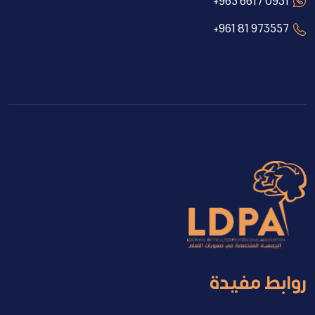
+965 6617 0931
+961 81 973557
روابط مفيدة