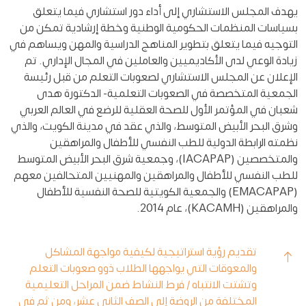
يهدف المجلس الاستشاري إلى أداء دور استشاري فيما يتعلق
بسياسات المنظمات الحكومية الوطنية وخطة إرشادية تمكن من
التوجيه فيما يتعلق بتطوير المناهج الدراسية والمهن ويساهم في
زيادة الوعي لدى الأكاديميين والعاملين في المجال الإداري. تم
الإعلان عن المجلس الاستشاري لصعوبات التعلم من قبل رئيسة
الجمعية المتخصصة في الصعوبات التعلمية- الدكتورة هدى
شعبان في المؤتمر الأول للصحة العقلية للرضع في العالم العربي
وشرق البحر الأبيض المتوسط، والذي عقد في مدينة الكويت، والذي
نظمته الرابطة الدولية للطب النفسي للأطفال والمراهقين
والمتخصصين (IACAPAP)، وجمعية شرق البحر الأبيض المتوسط ​​
للطب النفسي للأطفال والمراهقين والمهنيين المتحالفين معهم
(EMACAPAP) والجمعية الكويتية للصحة النفسية للأطفال
والمراهقين (KACAMH)، عام 2014.
تقديم رؤية استراتيجية لكيفية مواجهة المشاكل
والمعوقات التي يواجهها الطلاب ذوو صعوبات التعلم
وتشتت الانتباه / فرط النشاط ضمن المراحل التعليمية
المختلفة من الروضة إلى الصف الثاني عشر، ومن ثم في