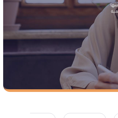
سها
لمية