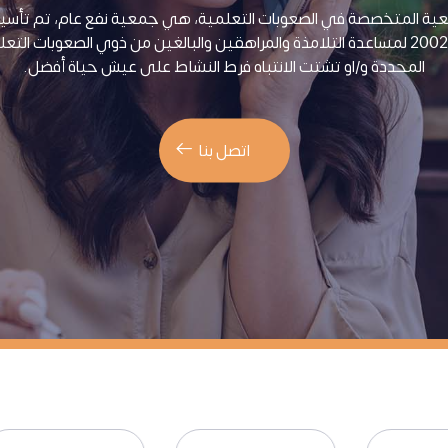
عية المتخصصة في الصعوبات التعلمية، هي جمعية نفع عام، تم تأسي
عام 2002 لمساعدة التلامذة والمراهقين والبالغين من ذوي الصعوبات التع
المحددة و/او تشتت الانتباه فرط النشاط على عيش حياة أفضل.
اتصل بنا