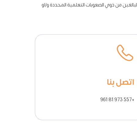
أسيسها عام 2002 لمساعدة التلامذة والمراهقين والبالغين من ذوي الصعوبات التعلمية المحددة و/او
اتصل بنا
+961 81 973 557