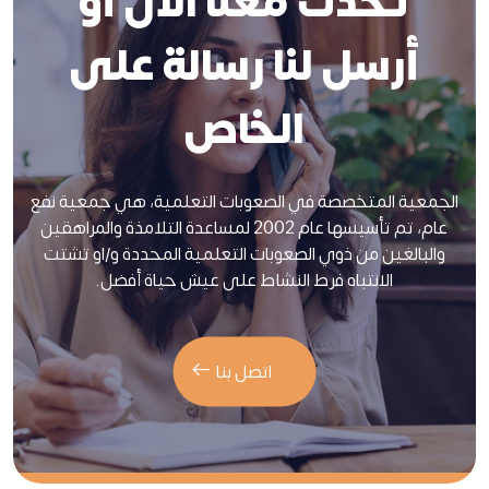
تحدث معنا الآن أو
أرسل لنا رسالة على
الخاص
الجمعية المتخصصة في الصعوبات التعلمية، هي جمعية نفع
عام، تم تأسيسها عام 2002 لمساعدة التلامذة والمراهقين
والبالغين من ذوي الصعوبات التعلمية المحددة و/او تشتت
الانتباه فرط النشاط على عيش حياة أفضل.
اتصل بنا