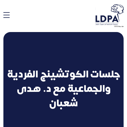
منذ سنة 2002
جلسات الكوتشينج الفردية
والجماعية مع د. هدى
شعبان